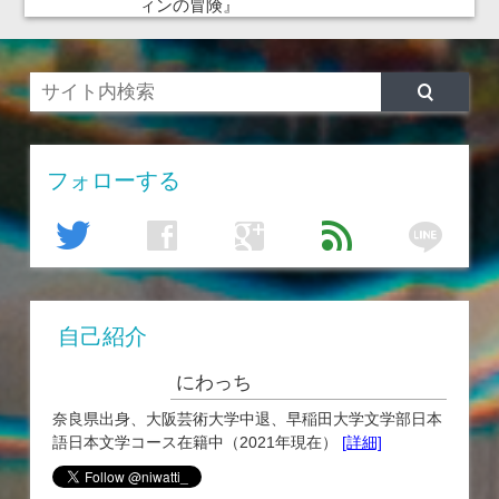
ィンの冒険』
フォローする
line
twitter
facebook
google
feed
自己紹介
にわっち
奈良県出身、大阪芸術大学中退、早稲田大学文学部日本
語日本文学コース在籍中（2021年現在）
[詳細]