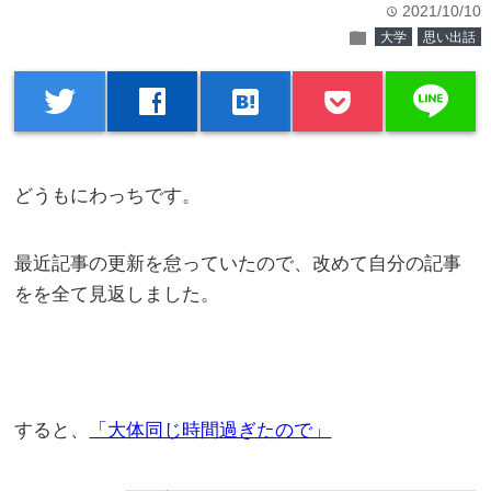
2021/10/10
time
folder
大学
思い出話
line
twitter
facebook
hatenabookmark
どうもにわっちです。
最近記事の更新を怠っていたので、改めて自分の記事
をを全て見返しました。
すると、
「大体同じ時間過ぎたので」