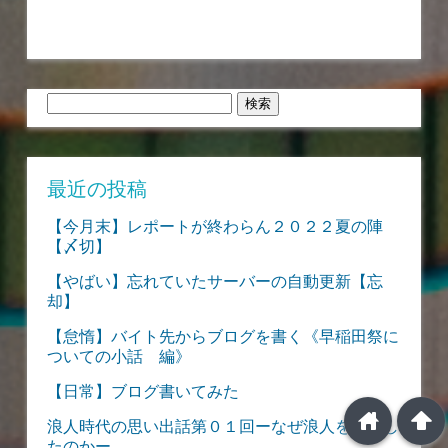
検
索:
最近の投稿
【今月末】レポートが終わらん２０２２夏の陣
【〆切】
【やばい】忘れていたサーバーの自動更新【忘
却】
【怠惰】バイト先からブログを書く《早稲田祭に
ついての小話 編》
【日常】ブログ書いてみた
home
arrowup
浪人時代の思い出話第０１回ーなぜ浪人を決断し
たのかー