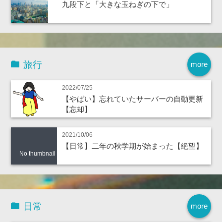
九段下と「大きな玉ねぎの下で」
旅行
more
2022/07/25
【やばい】忘れていたサーバーの自動更新
【忘却】
2021/10/06
【日常】二年の秋学期が始まった【絶望】
No thumbnail
日常
more