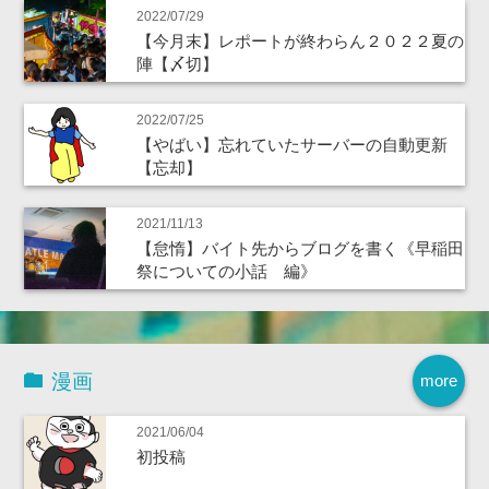
2022/07/29
【今月末】レポートが終わらん２０２２夏の
陣【〆切】
2022/07/25
【やばい】忘れていたサーバーの自動更新
【忘却】
2021/11/13
【怠惰】バイト先からブログを書く《早稲田
祭についての小話 編》
漫画
more
2021/06/04
初投稿