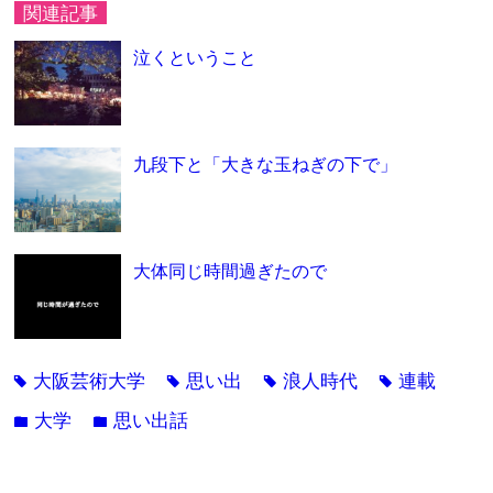
関連記事
泣くということ
九段下と「大きな玉ねぎの下で」
大体同じ時間過ぎたので
大阪芸術大学
思い出
浪人時代
連載
tag
tag
tag
tag
大学
思い出話
folder
folder