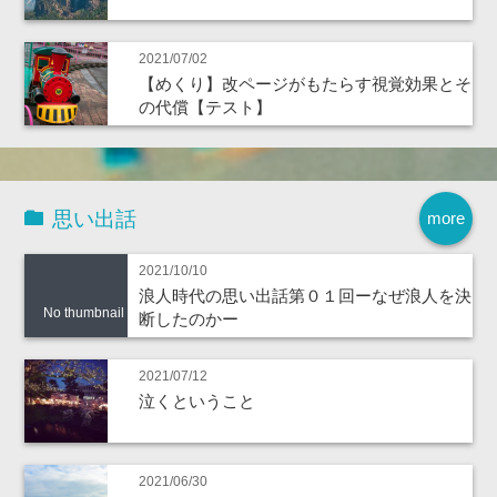
2021/07/02
【めくり】改ページがもたらす視覚効果とそ
の代償【テスト】
思い出話
more
2021/10/10
浪人時代の思い出話第０１回ーなぜ浪人を決
No thumbnail
断したのかー
2021/07/12
泣くということ
2021/06/30