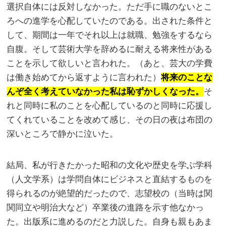
選択自体には反対しなかった。ただ手に職のないとこ
ろへの進学を心配していたのである。出された条件と
して、期間は一年でそれ以上は就職、勉強をするなら
自腹。そして芸術大学を辞めるに耐える将来性がある
ことを示して欲しいと言われた。（あと、芸大の学費
は働き始めてから返すように言われた）
将来のことな
んぞ全く考えていなかった私は恥ずかしくなった。
そ
れと同時に私のことを心配しているのと同時に応援し
てくれていることを改めて感じ、その日の夜は布団の
深いところで静かに泣いた。
結局、私が行きたかった昭和の文化や歴史を学ぶ学科
（人文学系）は学問自体にビジネスと直結するものを
得られるのが絶望的だったので、志望校の（当時は関
関同立や明治大など）卒業後の進路を示す他なかっ
た。出版系に進めるのだと力説した。自身も親もあま