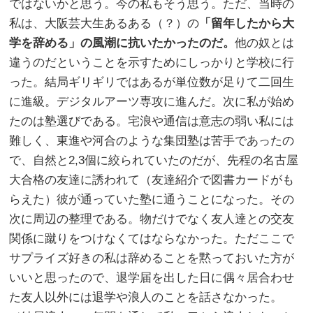
ではないかと思う。今の私もそう思う。ただ、当時の
私は、大阪芸大生あるある（？）の
「留年したから大
学を辞める」の風潮に抗いたかったのだ。
他の奴とは
違うのだということを示すためにしっかりと学校に行
った。結局ギリギリではあるが単位数が足りて二回生
に進級。デジタルアーツ専攻に進んだ。次に私が始め
たのは塾選びである。宅浪や通信は意志の弱い私には
難しく、東進や河合のような集団塾は苦手であったの
で、自然と2,3個に絞られていたのだが、先程の名古屋
大合格の友達に誘われて（友達紹介で図書カードがも
らえた）彼が通っていた塾に通うことになった。その
次に周辺の整理である。物だけでなく友人達との交友
関係に蹴りをつけなくてはならなかった。ただここで
サプライズ好きの私は辞めることを黙っておいた方が
いいと思ったので、退学届を出した日に偶々居合わせ
た友人以外には退学や浪人のことを話さなかった。