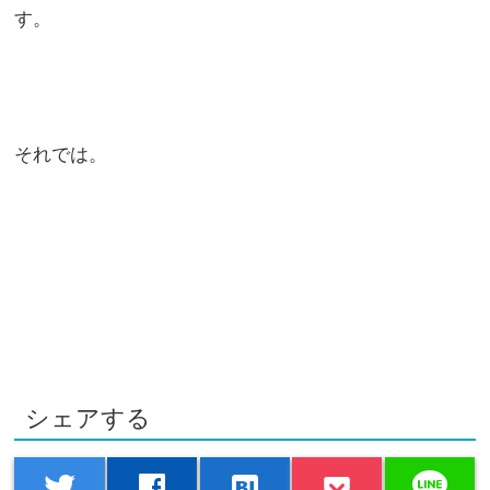
す。
それでは。
シェアする
line
twitter
facebook
hatenabookmark