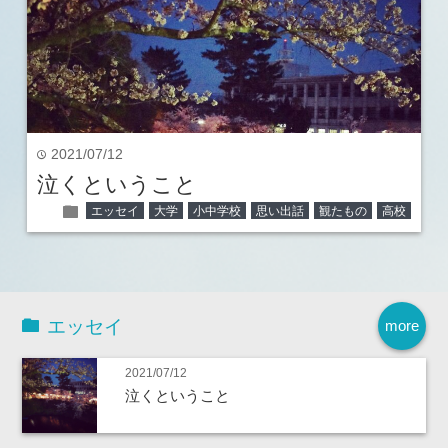
2021/07/12
time
泣くということ
folder
エッセイ
大学
小中学校
思い出話
観たもの
高校
エッセイ
more
2021/07/12
泣くということ