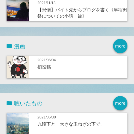
2021/11/13
【怠惰】バイト先からブログを書く《早稲田
祭についての小話 編》
漫画
more
2021/06/04
初投稿
聴いたもの
more
2021/06/30
九段下と「大きな玉ねぎの下で」