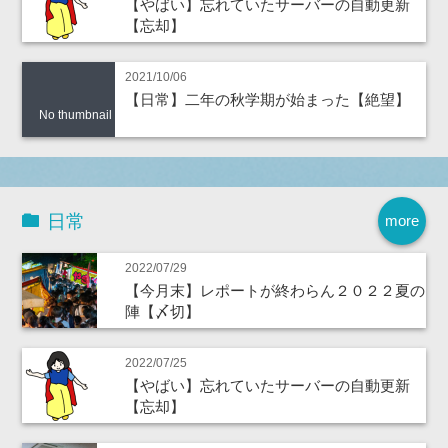
【やばい】忘れていたサーバーの自動更新
【忘却】
2021/10/06
【日常】二年の秋学期が始まった【絶望】
No thumbnail
日常
more
2022/07/29
【今月末】レポートが終わらん２０２２夏の
陣【〆切】
2022/07/25
【やばい】忘れていたサーバーの自動更新
【忘却】