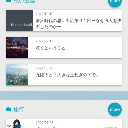
思い出話
more
2021/10/10
浪人時代の思い出話第０１回ーなぜ浪人を決
No thumbnail
断したのかー
2021/07/12
泣くということ
2021/06/30
九段下と「大きな玉ねぎの下で」
旅行
more
2022/07/25