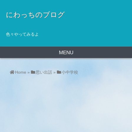
にわっちのブログ
色々やってみるよ
MENU
Home
»
思い出話
»
小中学校