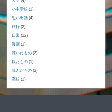
大学
(4)
小中学校
(1)
思い出話
(4)
旅行
(2)
日常
(12)
漫画
(1)
聴いたもの
(2)
観たもの
(1)
読んだもの
(3)
高校
(1)