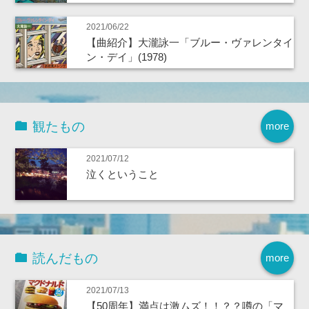
2021/06/22
【曲紹介】大瀧詠一「ブルー・ヴァレンタイ
ン・デイ」(1978)
観たもの
more
2021/07/12
泣くということ
読んだもの
more
2021/07/13
【50周年】満点は激ムズ！！？？噂の「マ