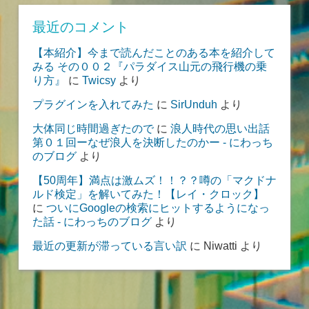
最近のコメント
【本紹介】今まで読んだことのある本を紹介して
みる その００２『パラダイス山元の飛行機の乗
り方』
に
Twicsy
より
プラグインを入れてみた
に
SirUnduh
より
大体同じ時間過ぎたので
に
浪人時代の思い出話
第０１回ーなぜ浪人を決断したのかー - にわっち
のブログ
より
【50周年】満点は激ムズ！！？？噂の「マクドナ
ルド検定」を解いてみた！【レイ・クロック】
に
ついにGoogleの検索にヒットするようになっ
た話 - にわっちのブログ
より
最近の更新が滞っている言い訳
に
Niwatti
より