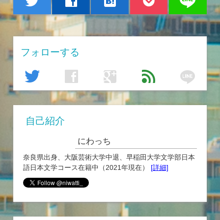
line
twitter
facebook
hatenabookmark
フォローする
line
twitter
facebook
google
feed
自己紹介
にわっち
奈良県出身、大阪芸術大学中退、早稲田大学文学部日本
語日本文学コース在籍中（2021年現在）
[詳細]