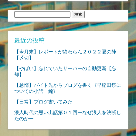
検
索:
最近の投稿
【今月末】レポートが終わらん２０２２夏の陣
【〆切】
【やばい】忘れていたサーバーの自動更新【忘
却】
【怠惰】バイト先からブログを書く《早稲田祭に
ついての小話 編》
【日常】ブログ書いてみた
浪人時代の思い出話第０１回ーなぜ浪人を決断し
たのかー