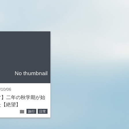
No thumbnail
/10/06
常】二年の秋学期が始
た【絶望】
folder
旅行
日常