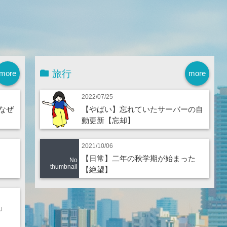
旅行
more
more
2022/07/25
なぜ
【やばい】忘れていたサーバーの自
動更新【忘却】
2021/10/06
【日常】二年の秋学期が始まった
No
thumbnail
【絶望】
」