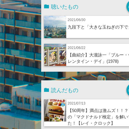
聴いたもの
2021/06/30
九段下と「大きな玉ねぎの下で
2021/06/22
【曲紹介】大瀧詠一「ブルー・
レンタイン・デイ」(1978)
読んだもの
2021/07/13
【50周年】満点は激ムズ！！？
の「マクドナルド検定」を解い
た！【レイ・クロック】