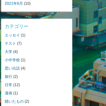
2021年6月
(10)
カテゴリー
エッセイ
(1)
テスト
(7)
大学
(4)
小中学校
(1)
思い出話
(4)
旅行
(2)
日常
(12)
漫画
(1)
聴いたもの
(2)