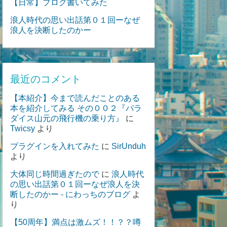
【日常】ブログ書いてみた
浪人時代の思い出話第０１回ーなぜ
浪人を決断したのかー
最近のコメント
【本紹介】今まで読んだことのある
本を紹介してみる その００２『パラ
ダイス山元の飛行機の乗り方』
に
Twicsy
より
プラグインを入れてみた
に
SirUnduh
より
大体同じ時間過ぎたので
に
浪人時代
の思い出話第０１回ーなぜ浪人を決
断したのかー - にわっちのブログ
よ
り
【50周年】満点は激ムズ！！？？噂