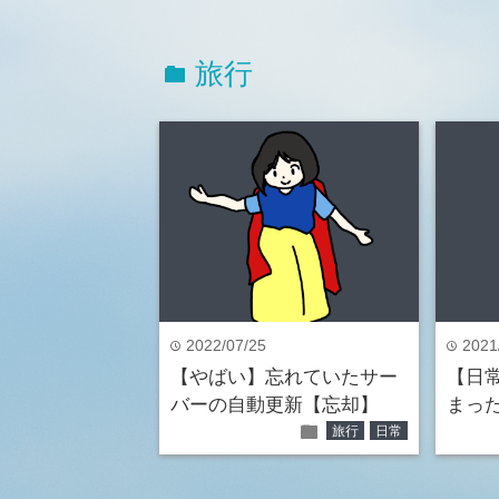
旅行
folder
2022/07/25
2021
time
time
【やばい】忘れていたサー
【日
バーの自動更新【忘却】
まっ
folder
旅行
日常