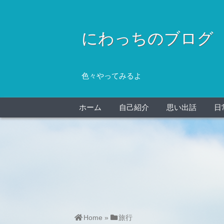
にわっちのブログ
色々やってみるよ
ホーム
自己紹介
思い出話
日
Home
»
旅行