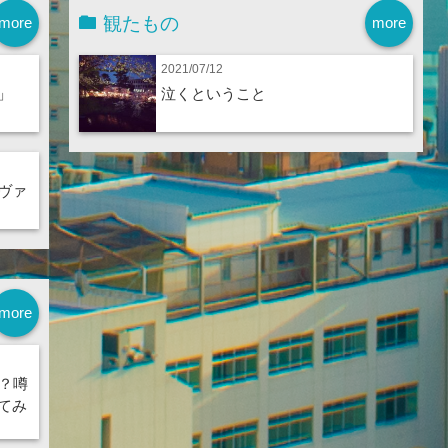
観たもの
more
more
2021/07/12
」
泣くということ
ヴァ
more
？噂
てみ