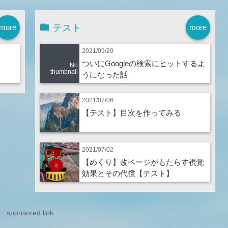
テスト
more
more
2021/09/20
ついにGoogleの検索にヒットするよ
No
thumbnail
うになった話
2021/07/06
【テスト】目次を作ってみる
2021/07/02
【めくり】改ページがもたらす視覚
効果とその代償【テスト】
sponsored link