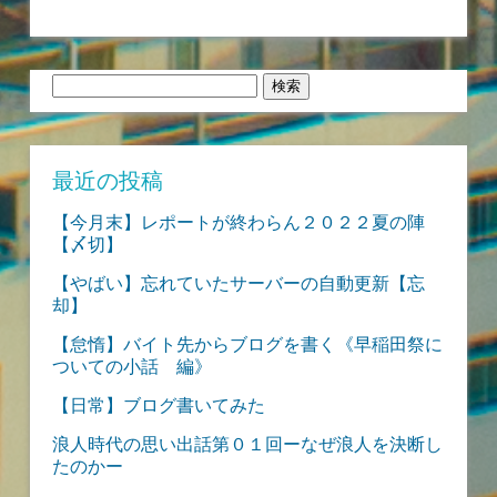
検
索:
最近の投稿
【今月末】レポートが終わらん２０２２夏の陣
【〆切】
【やばい】忘れていたサーバーの自動更新【忘
却】
【怠惰】バイト先からブログを書く《早稲田祭に
ついての小話 編》
【日常】ブログ書いてみた
浪人時代の思い出話第０１回ーなぜ浪人を決断し
たのかー