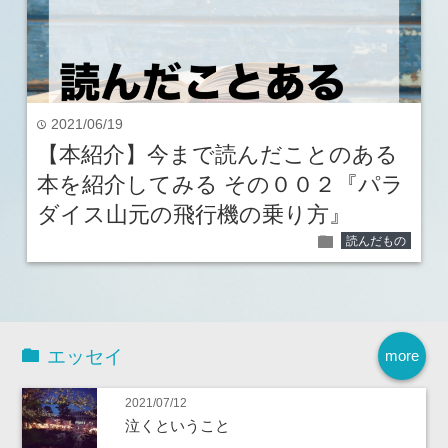
2021/06/19
time
【本紹介】今まで読んだことのある
本を紹介してみる その００２『パラ
ダイス山元の飛行機の乗り方』
folder
読んだもの
エッセイ
more
2021/07/12
泣くということ