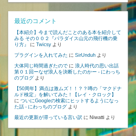
最近のコメント
【本紹介】今まで読んだことのある本を紹介して
みる その００２『パラダイス山元の飛行機の乗
り方』
に
Twicsy
より
プラグインを入れてみた
に
SirUnduh
より
大体同じ時間過ぎたので
に
浪人時代の思い出話
第０１回ーなぜ浪人を決断したのかー - にわっち
のブログ
より
【50周年】満点は激ムズ！！？？噂の「マクドナ
ルド検定」を解いてみた！【レイ・クロック】
に
ついにGoogleの検索にヒットするようになっ
た話 - にわっちのブログ
より
最近の更新が滞っている言い訳
に
Niwatti
より