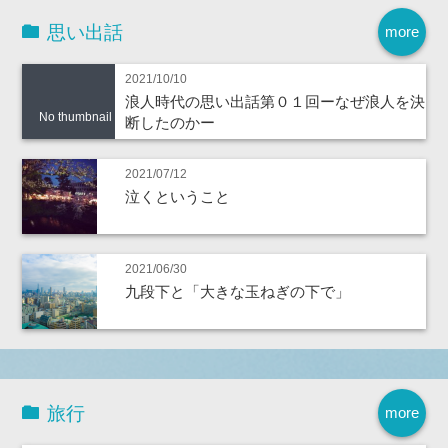
思い出話
more
2021/10/10
浪人時代の思い出話第０１回ーなぜ浪人を決
No thumbnail
断したのかー
2021/07/12
泣くということ
2021/06/30
九段下と「大きな玉ねぎの下で」
旅行
more