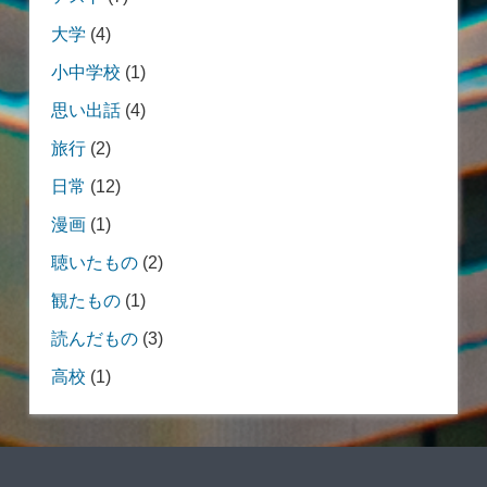
大学
(4)
小中学校
(1)
思い出話
(4)
旅行
(2)
日常
(12)
漫画
(1)
聴いたもの
(2)
観たもの
(1)
読んだもの
(3)
高校
(1)