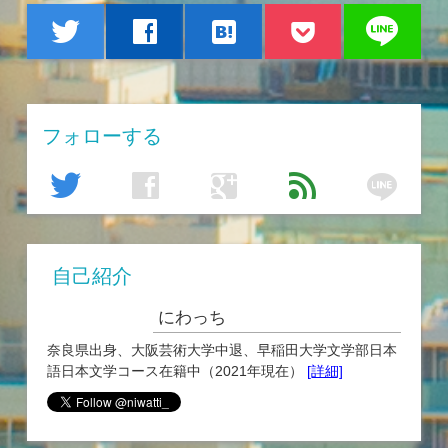
line
twitter
facebook
hatenabookmark
フォローする
line
twitter
facebook
google
feed
自己紹介
にわっち
奈良県出身、大阪芸術大学中退、早稲田大学文学部日本
語日本文学コース在籍中（2021年現在）
[詳細]