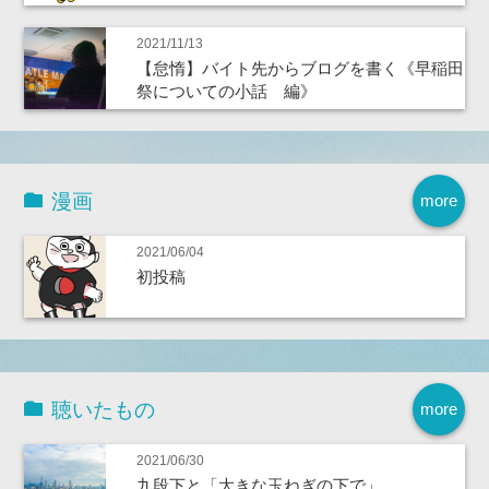
2021/11/13
【怠惰】バイト先からブログを書く《早稲田
祭についての小話 編》
漫画
more
2021/06/04
初投稿
聴いたもの
more
2021/06/30
九段下と「大きな玉ねぎの下で」