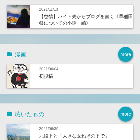
2021/11/13
【怠惰】バイト先からブログを書く《早稲田
祭についての小話 編》
漫画
more
2021/06/04
初投稿
聴いたもの
more
2021/06/30
九段下と「大きな玉ねぎの下で」