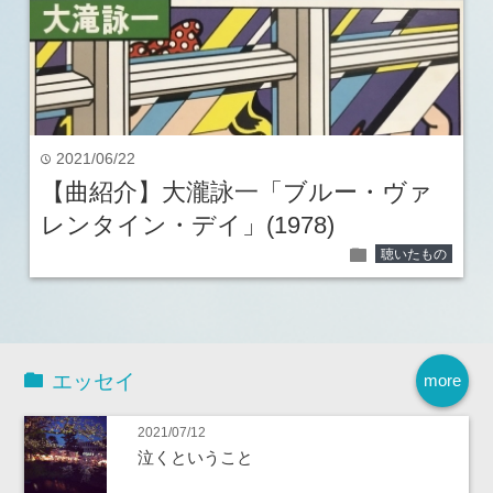
2021/06/22
time
【曲紹介】大瀧詠一「ブルー・ヴァ
レンタイン・デイ」(1978)
folder
聴いたもの
エッセイ
more
2021/07/12
泣くということ