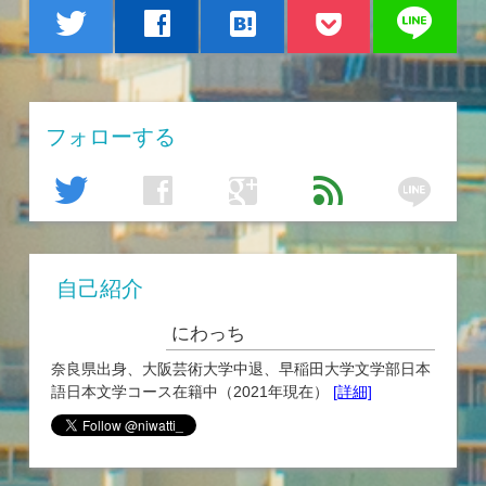
line
twitter
facebook
hatenabookmark
フォローする
line
twitter
facebook
google
feed
自己紹介
にわっち
奈良県出身、大阪芸術大学中退、早稲田大学文学部日本
語日本文学コース在籍中（2021年現在）
[詳細]