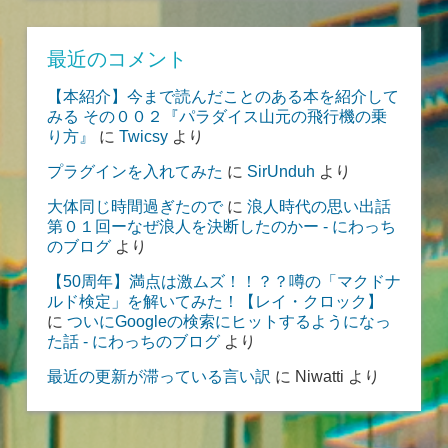
最近のコメント
【本紹介】今まで読んだことのある本を紹介して
みる その００２『パラダイス山元の飛行機の乗
り方』
に
Twicsy
より
プラグインを入れてみた
に
SirUnduh
より
大体同じ時間過ぎたので
に
浪人時代の思い出話
第０１回ーなぜ浪人を決断したのかー - にわっち
のブログ
より
【50周年】満点は激ムズ！！？？噂の「マクドナ
ルド検定」を解いてみた！【レイ・クロック】
に
ついにGoogleの検索にヒットするようになっ
た話 - にわっちのブログ
より
最近の更新が滞っている言い訳
に
Niwatti
より