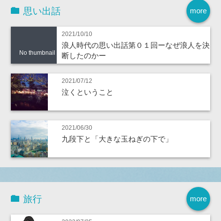
思い出話
more
2021/10/10
浪人時代の思い出話第０１回ーなぜ浪人を決
No thumbnail
断したのかー
2021/07/12
泣くということ
2021/06/30
九段下と「大きな玉ねぎの下で」
旅行
more