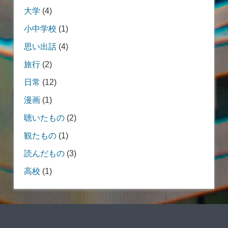
大学
(4)
小中学校
(1)
思い出話
(4)
旅行
(2)
日常
(12)
漫画
(1)
聴いたもの
(2)
観たもの
(1)
読んだもの
(3)
高校
(1)