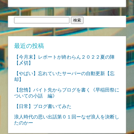
検
索:
最近の投稿
【今月末】レポートが終わらん２０２２夏の陣
【〆切】
【やばい】忘れていたサーバーの自動更新【忘
却】
【怠惰】バイト先からブログを書く《早稲田祭に
ついての小話 編》
【日常】ブログ書いてみた
浪人時代の思い出話第０１回ーなぜ浪人を決断し
たのかー